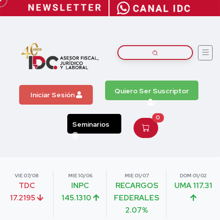
Quiero Ser Suscriptor
Iniciar Sesión
0
Seminarios
VIE 07/08
MIE 10/06
MIE 01/07
DOM 01/02
TDC
INPC
RECARGOS
UMA 117.31
17.2195
145.1310
FEDERALES
2.07%