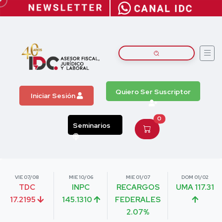
Quiero Ser Suscriptor
Iniciar Sesión
0
Seminarios
VIE 07/08
MIE 10/06
MIE 01/07
DOM 01/02
TDC
INPC
RECARGOS
UMA 117.31
17.2195
145.1310
FEDERALES
2.07%