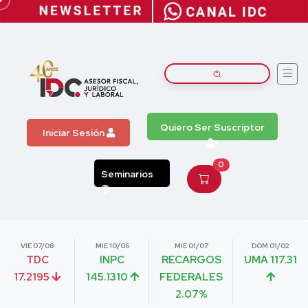
Quiero Ser Suscriptor
Iniciar Sesión
0
Seminarios
VIE 07/08
MIE 10/06
MIE 01/07
DOM 01/02
TDC
INPC
RECARGOS
UMA 117.31
17.2195
145.1310
FEDERALES
2.07%