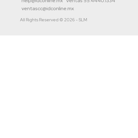
help@idconline.mx
Ventas 55.4440.1334
ventascc@idconline.mx
All Rights Reserved © 2026 - SLM