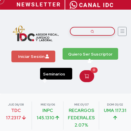
Quiero Ser Suscriptor
Iniciar Sesión
0
Seminarios
JUE 06/08
MIE 10/06
MIE 01/07
DOM 01/02
TDC
INPC
RECARGOS
UMA 117.31
17.2317
145.1310
FEDERALES
2.07%