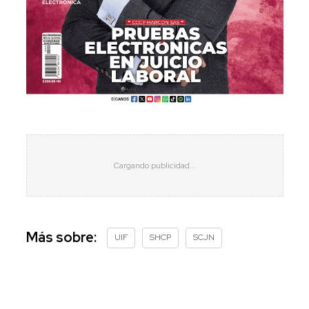
Más sobre:
UIF
SHCP
SCJN