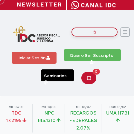
Quiero Ser Suscriptor
Iniciar Sesión
0
Seminarios
VIE 07/08
MIE 10/06
MIE 01/07
DOM 01/02
TDC
INPC
RECARGOS
UMA 117.31
17.2195
145.1310
FEDERALES
2.07%