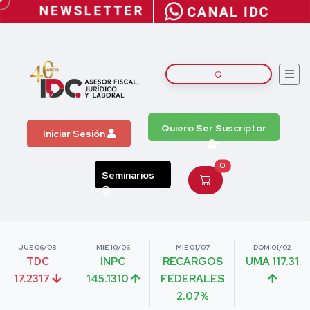
Quiero Ser Suscriptor
Iniciar Sesión
0
Seminarios
JUE 06/08
MIE 10/06
MIE 01/07
DOM 01/02
TDC
INPC
RECARGOS
UMA 117.31
17.2317
145.1310
FEDERALES
2.07%