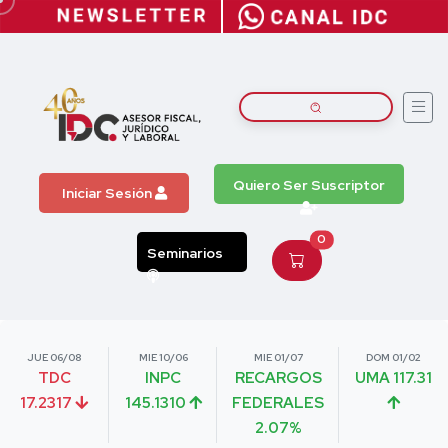
Quiero Ser Suscriptor
Iniciar Sesión
0
Seminarios
JUE 06/08
MIE 10/06
MIE 01/07
DOM 01/02
TDC
INPC
RECARGOS
UMA 117.31
17.2317
145.1310
FEDERALES
2.07%