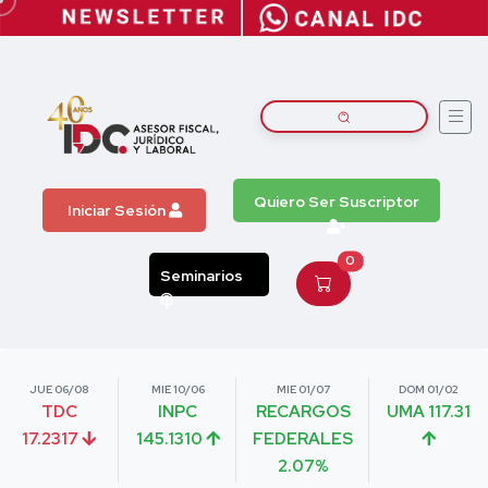
Quiero Ser Suscriptor
Iniciar Sesión
0
Seminarios
JUE 06/08
MIE 10/06
MIE 01/07
DOM 01/02
TDC
INPC
RECARGOS
UMA 117.31
17.2317
145.1310
FEDERALES
2.07%