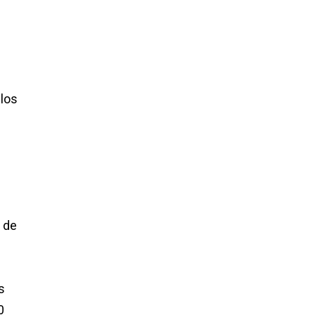
 los
d de
s
0