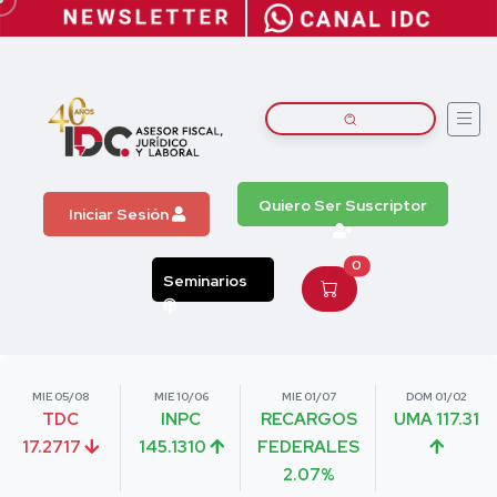
Quiero Ser Suscriptor
Iniciar Sesión
0
Seminarios
MIE 05/08
MIE 10/06
MIE 01/07
DOM 01/02
TDC
INPC
RECARGOS
UMA 117.31
17.2717
145.1310
FEDERALES
2.07%