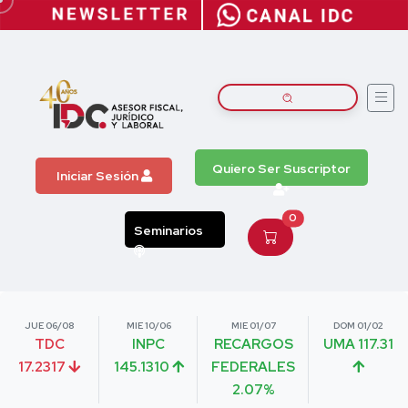
Quiero Ser Suscriptor
Iniciar Sesión
0
Seminarios
JUE 06/08
MIE 10/06
MIE 01/07
DOM 01/02
TDC
INPC
RECARGOS
UMA 117.31
17.2317
145.1310
FEDERALES
2.07%