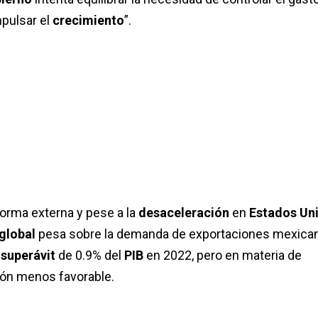
mpulsar el
crecimiento
”.
rma externa y pese a la
desaceleración
en
Estados Un
global
pesa sobre la demanda de exportaciones mexica
n
superávit
de 0.9% del
PIB
en 2022, pero en materia de
ión menos favorable.