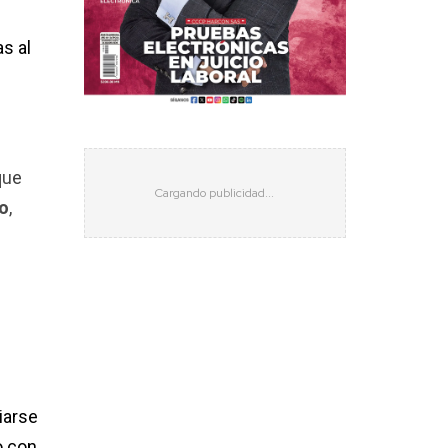
s al
que
o
,
iarse
o con