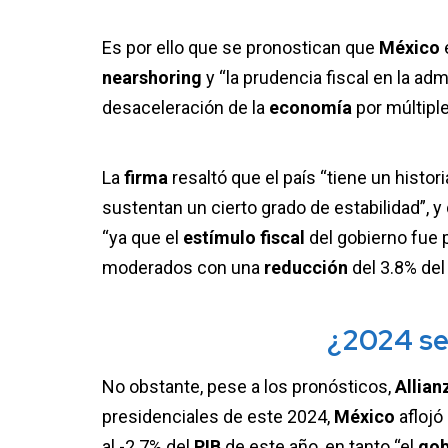
Es por ello que se pronostican que
México
nearshoring
y “la prudencia fiscal en la ad
desaceleración de la
economía
por múltipl
La
firma
resaltó que el país “tiene un histor
sustentan un cierto grado de estabilidad”, 
“ya que el
estímulo fiscal
del gobierno fue p
moderados con una
reducción
del 3.8% de
¿2024 se
No obstante, pese a los pronósticos,
Allian
presidenciales de este 2024,
México
aflojó
al -2.7% del
PIB
de este año, en tanto “el
gob