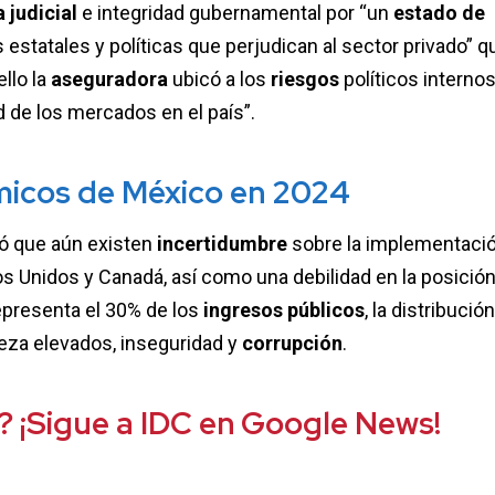
a judicial
e integridad gubernamental por “un
estado de
 estatales y políticas que perjudican al sector privado” q
ello la
aseguradora
ubicó a los
riesgos
políticos interno
d de los mercados en el país”.
icos de México en 2024
ló que aún existen
incertidumbre
sobre la implementaci
 Unidos y Canadá, así como una debilidad en la posició
epresenta el 30% de los
ingresos públicos
, la distribución
reza elevados, inseguridad y
corrupción
.
? ¡Sigue a IDC en Google News!