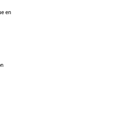
ue en
s
ón
n