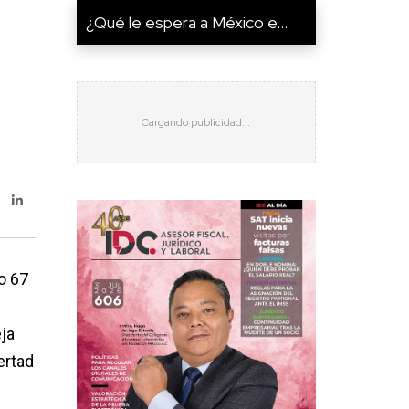
¿Qué le espera a México e...
o 67
eja
bertad