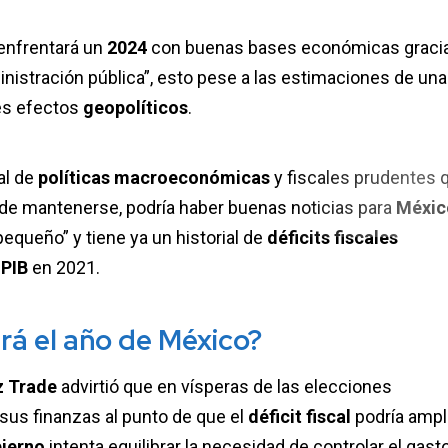
enfrentará un
2024
con buenas bases económicas gracia
ministración pública”, esto pese a las estimaciones de una
es efectos
geopolíticos
.
ial de
políticas macroeconómicas
y fiscales prudentes 
y de mantenerse, podría haber buenas noticias para
Méxic
equeño” y tiene ya un historial de
déficits fiscales
l
PIB
en 2021.
rá el año de México?
z Trade
advirtió que en vísperas de las elecciones
 sus finanzas al punto de que el
déficit fiscal
podría ampl
ierno
intenta equilibrar la necesidad de controlar el gast