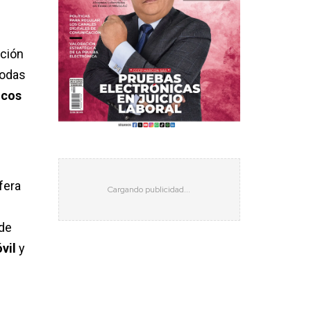
ación
todas
icos
fera
 de
vil
y