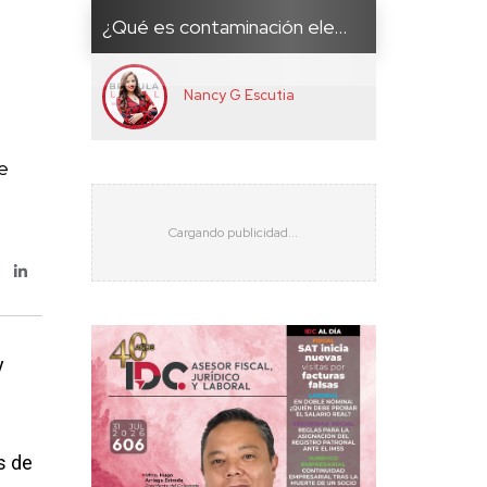
¿Qué es contaminación ele...
Nancy G Escutia
e
y
s de