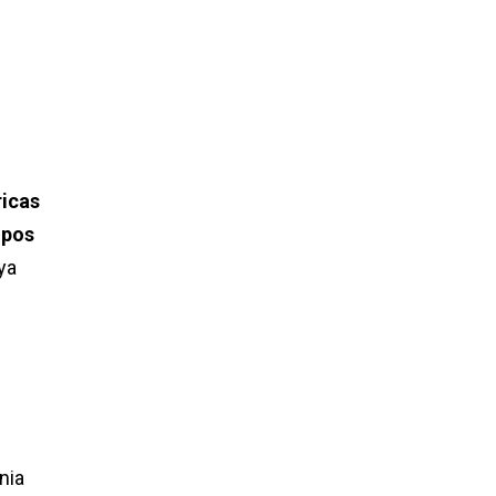
ricas
pos
 ya
nia