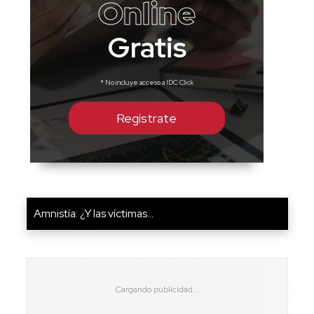
Online
Gratis
* No incluye acceso a IDC Click
Regístrate
Amnistía: ¿Y las víctimas...