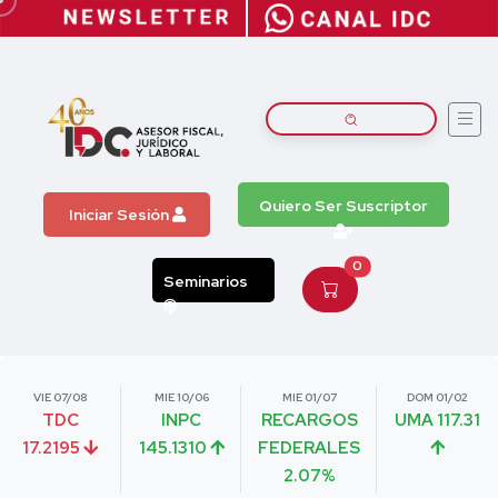
Quiero Ser Suscriptor
Iniciar Sesión
0
Seminarios
VIE 07/08
MIE 10/06
MIE 01/07
DOM 01/02
TDC
INPC
RECARGOS
UMA 117.31
17.2195
145.1310
FEDERALES
2.07%