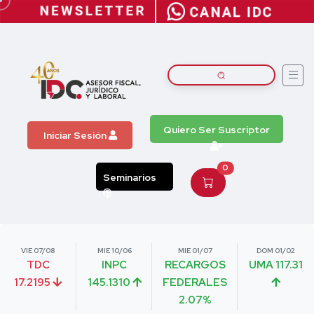
Quiero Ser Suscriptor
Iniciar Sesión
0
Seminarios
VIE 07/08
MIE 10/06
MIE 01/07
DOM 01/02
TDC
INPC
RECARGOS
UMA 117.31
17.2195
145.1310
FEDERALES
2.07%