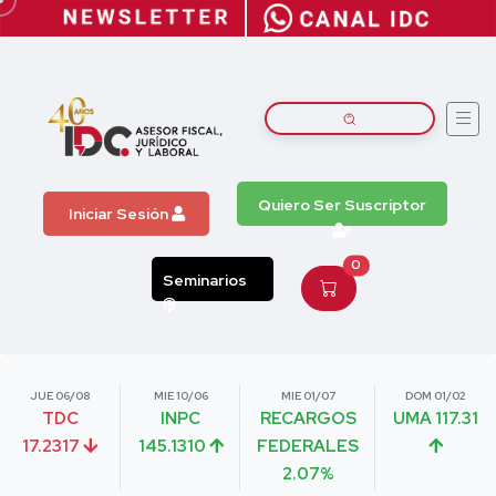
Quiero Ser Suscriptor
Iniciar Sesión
0
Seminarios
JUE 06/08
MIE 10/06
MIE 01/07
DOM 01/02
TDC
INPC
RECARGOS
UMA 117.31
17.2317
145.1310
FEDERALES
2.07%