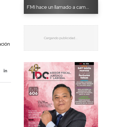
FMI hace un llamado a cam...
ación