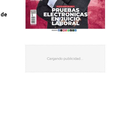
s
 de