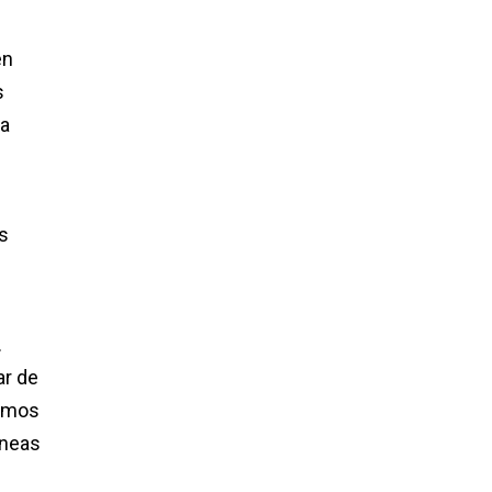
en
s
la
as
.
ar de
Hemos
óneas