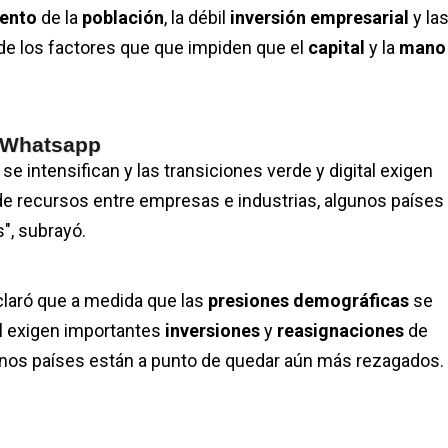
iento
de la
población
, la débil
inversión empresarial
y la
de los factores que que impiden que el
capital
y la
mano
e Whatsapp
s
se intensifican y las transiciones verde y digital exigen
de recursos entre empresas e industrias, algunos países
", subrayó.
claró que a medida que las
presiones demográficas
se
tal exigen importantes
inversiones
y
reasignaciones
de
unos países están a punto de quedar aún más rezagados.