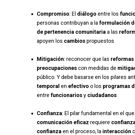
Compromiso
:
El
diálogo
entre los
funci
personas contribuyan a la
formulación d
de pertenencia comunitaria
a las
refor
apoyen los
cambios
propuestos
Mitigación
:
reconocer que las
reformas
preocupaciones
con medidas de
mitiga
público. Y debe basarse en los pilares a
temporal
en
efectivo
o los
programas d
entre
funcionarios
y
ciudadanos
Confianza
:
El pilar fundamental en el que
comunicación eficaz
requiere
confianz
confianza
en el proceso, la
interacción
c