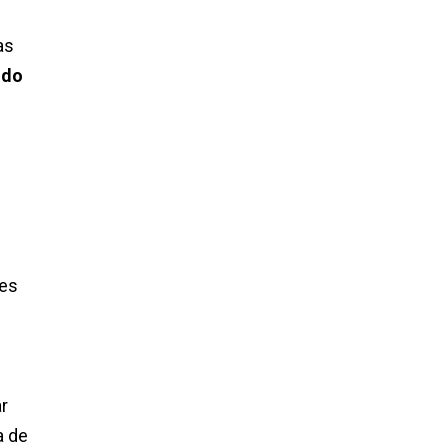
as
ido
les
ar
a de