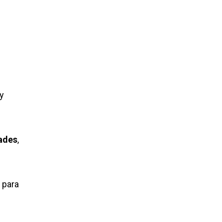
y
ades
,
 para