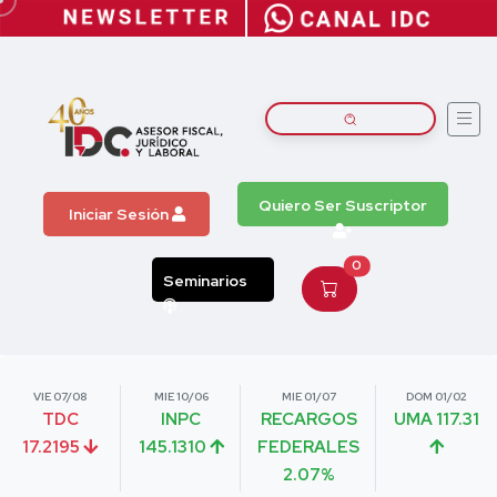
Quiero Ser Suscriptor
Iniciar Sesión
0
Seminarios
VIE 07/08
MIE 10/06
MIE 01/07
DOM 01/02
TDC
INPC
RECARGOS
UMA 117.31
17.2195
145.1310
FEDERALES
2.07%