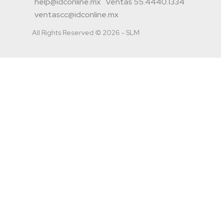
help@idconline.mx
Ventas 55.4440.1334
ventascc@idconline.mx
All Rights Reserved © 2026 - SLM