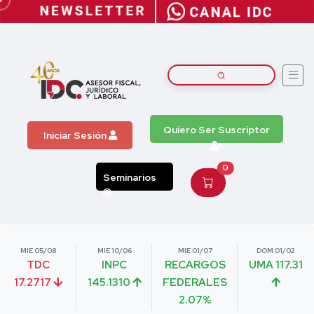
Quiero Ser Suscriptor
Iniciar Sesión
0
Seminarios
MIE 05/08
MIE 10/06
MIE 01/07
DOM 01/02
TDC
INPC
RECARGOS
UMA 117.31
17.2717
145.1310
FEDERALES
2.07%