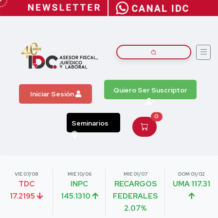
Quiero Ser Suscriptor
Iniciar Sesión
0
Seminarios
VIE 07/08
MIE 10/06
MIE 01/07
DOM 01/02
TDC
INPC
RECARGOS
UMA 117.31
17.2195
145.1310
FEDERALES
2.07%