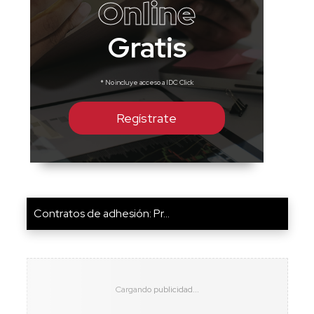
Online
Gratis
* No incluye acceso a IDC Click
Regístrate
Contratos de adhesión: Pr...