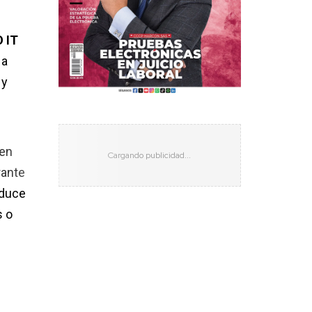
O IT
 a
 y
 en
rante
educe
s o