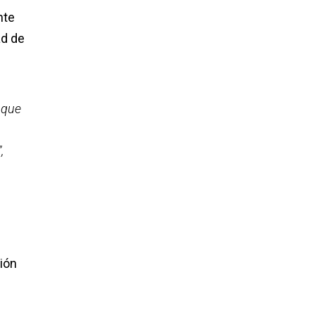
nte
ad de
 que
,
ción