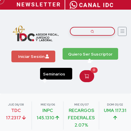
Quiero Ser Suscriptor
Iniciar Sesión
0
Seminarios
JUE 06/08
MIE 10/06
MIE 01/07
DOM 01/02
TDC
INPC
RECARGOS
UMA 117.31
17.2317
145.1310
FEDERALES
2.07%