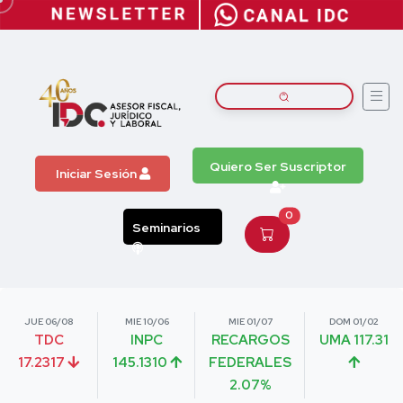
Quiero Ser Suscriptor
Iniciar Sesión
0
Seminarios
JUE 06/08
MIE 10/06
MIE 01/07
DOM 01/02
TDC
INPC
RECARGOS
UMA 117.31
17.2317
145.1310
FEDERALES
2.07%