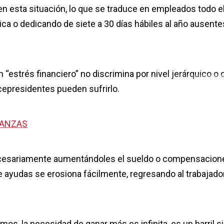
 esta situación, lo que se traduce en empleados todo e
 o dedicando de siete a 30 días hábiles al año ausente
estrés financiero” no discrimina por nivel jerárquico o 
cepresidentes pueden sufrirlo.
NANZAS
ecesariamente aumentándoles el sueldo o compensacion
ayudas se erosiona fácilmente, regresando al trabajador
s, la necesidad de ganar más es infinita, es un barril s