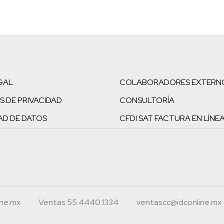
GAL
COLABORADORES EXTERN
S DE PRIVACIDAD
CONSULTORÍA
AD DE DATOS
CFDI SAT FACTURA EN LÍNE
ine.mx
Ventas 55.4440.1334
ventascc@idconline.mx