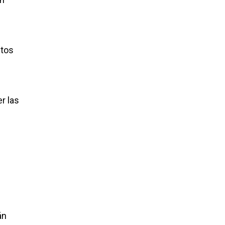
ntos
r las
án