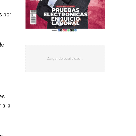
l
s por
de
es
 a la
in