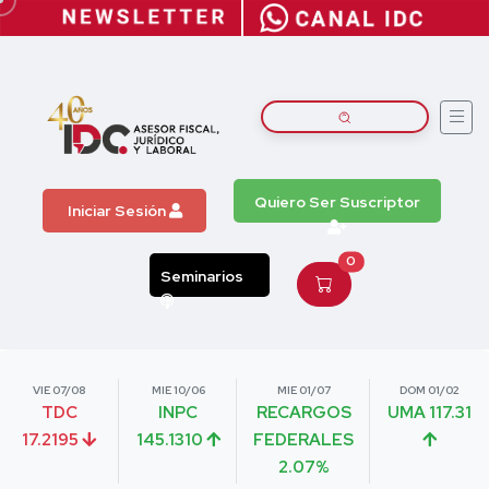
Quiero Ser Suscriptor
Iniciar Sesión
0
Seminarios
VIE 07/08
MIE 10/06
MIE 01/07
DOM 01/02
TDC
INPC
RECARGOS
UMA 117.31
17.2195
145.1310
FEDERALES
2.07%