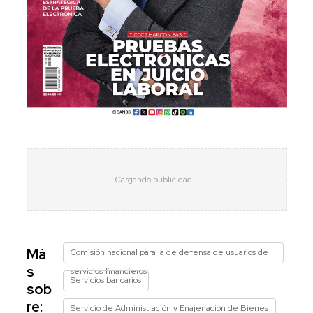
Má
Comisión nacional para la de defensa de usuarios de
s
servicios financieros
Servicios bancarios
sob
re:
Servicio de Administración y Enajenación de Bienes