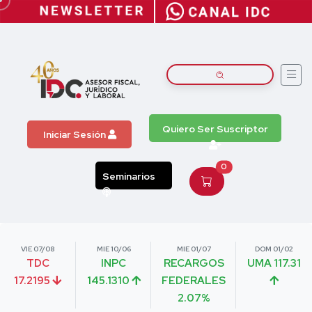
Quiero Ser Suscriptor
Iniciar Sesión
0
Seminarios
VIE 07/08
MIE 10/06
MIE 01/07
DOM 01/02
TDC
INPC
RECARGOS
UMA 117.31
17.2195
145.1310
FEDERALES
2.07%