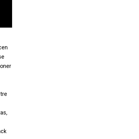
ucen
se
poner
tre
as,
ack