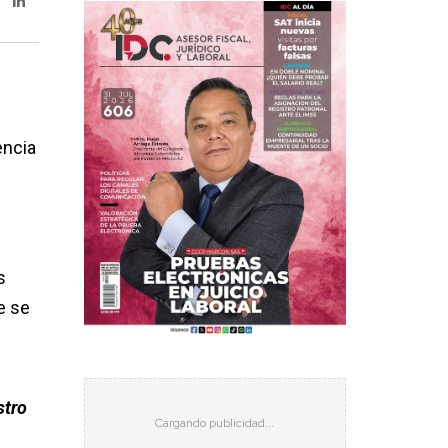
encia
e
s
e se
stro