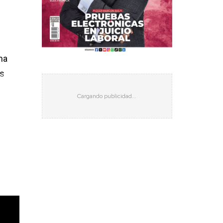
ma
as