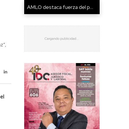
AMLO destaca fuerza del p...
z”,
el