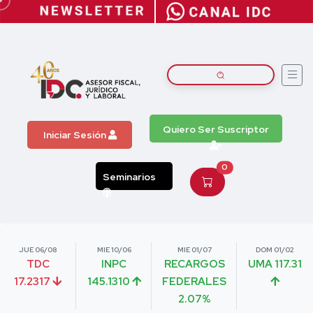
Quiero Ser Suscriptor
Iniciar Sesión
0
Seminarios
JUE 06/08
MIE 10/06
MIE 01/07
DOM 01/02
TDC
INPC
RECARGOS
UMA 117.31
17.2317
145.1310
FEDERALES
2.07%