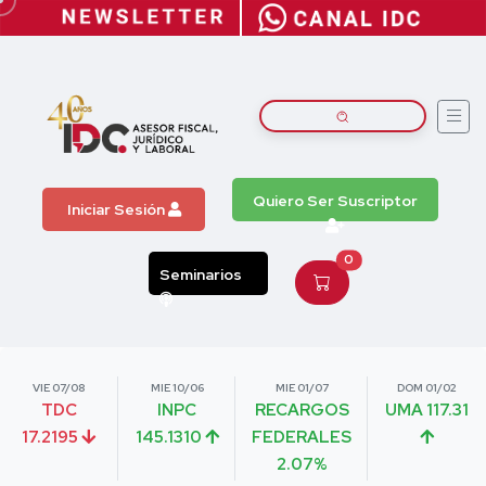
Quiero Ser Suscriptor
Iniciar Sesión
0
Seminarios
VIE 07/08
MIE 10/06
MIE 01/07
DOM 01/02
TDC
INPC
RECARGOS
UMA 117.31
17.2195
145.1310
FEDERALES
2.07%