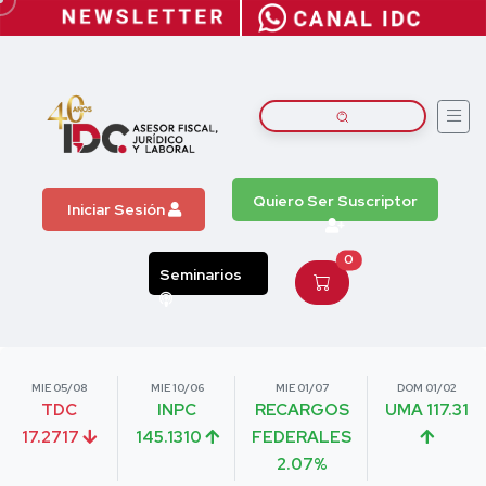
Quiero Ser Suscriptor
Iniciar Sesión
0
Seminarios
MIE 05/08
MIE 10/06
MIE 01/07
DOM 01/02
TDC
INPC
RECARGOS
UMA 117.31
17.2717
145.1310
FEDERALES
2.07%