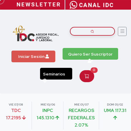
Quiero Ser Suscriptor
Iniciar Sesión
0
Seminarios
VIE 07/08
MIE 10/06
MIE 01/07
DOM 01/02
TDC
INPC
RECARGOS
UMA 117.31
17.2195
145.1310
FEDERALES
2.07%