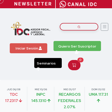
Quiero Ser Suscriptor
Iniciar Sesión
0
Seminarios
JUE 06/08
MIE 10/06
MIE 01/07
DOM 01/02
TDC
INPC
RECARGOS
UMA 117.31
17.2317
145.1310
FEDERALES
2.07%