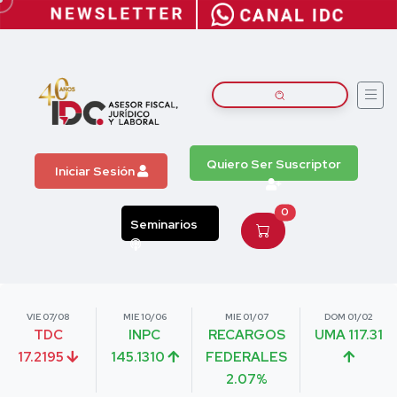
Quiero Ser Suscriptor
Iniciar Sesión
0
Seminarios
VIE 07/08
MIE 10/06
MIE 01/07
DOM 01/02
TDC
INPC
RECARGOS
UMA 117.31
17.2195
145.1310
FEDERALES
2.07%