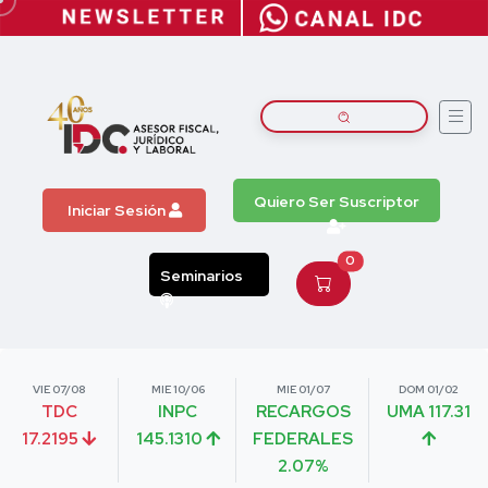
Quiero Ser Suscriptor
Iniciar Sesión
0
Seminarios
VIE 07/08
MIE 10/06
MIE 01/07
DOM 01/02
TDC
INPC
RECARGOS
UMA 117.31
17.2195
145.1310
FEDERALES
2.07%