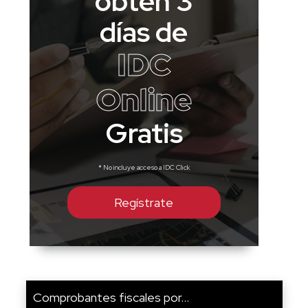
obtén 3
días de
IDC
Online
Gratis
* No incluye acceso a IDC Click
Regístrate
Comprobantes fiscales por...