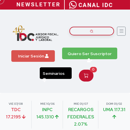
Quiero Ser Suscriptor
Iniciar Sesión
0
Seminarios
VIE 07/08
MIE 10/06
MIE 01/07
DOM 01/02
TDC
INPC
RECARGOS
UMA 117.31
17.2195
145.1310
FEDERALES
2.07%