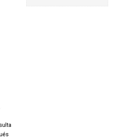
sulta
pués