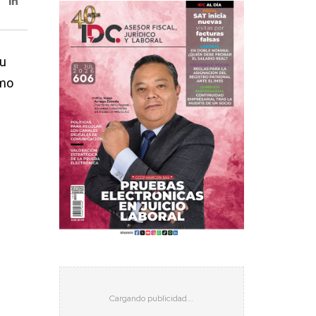
su
omo