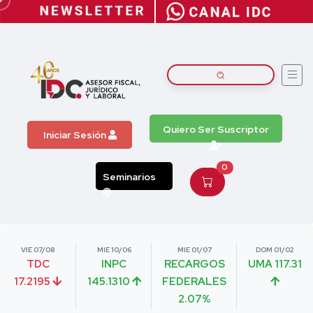
Quiero Ser Suscriptor
Iniciar Sesión
0
Seminarios
VIE 07/08
MIE 10/06
MIE 01/07
DOM 01/02
TDC
INPC
RECARGOS
UMA 117.31
17.2195
145.1310
FEDERALES
2.07%