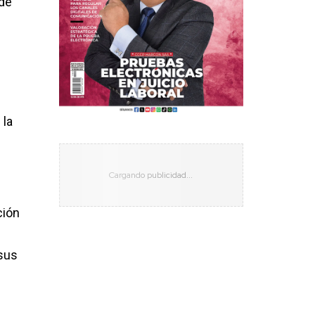
ede
 la
ción
 sus