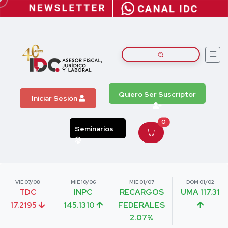
Quiero Ser Suscriptor
Iniciar Sesión
0
Seminarios
VIE 07/08
MIE 10/06
MIE 01/07
DOM 01/02
TDC
INPC
RECARGOS
UMA 117.31
17.2195
145.1310
FEDERALES
2.07%