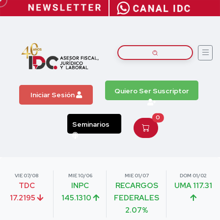
Quiero Ser Suscriptor
Iniciar Sesión
0
Seminarios
VIE 07/08
MIE 10/06
MIE 01/07
DOM 01/02
TDC
INPC
RECARGOS
UMA 117.31
17.2195
145.1310
FEDERALES
2.07%