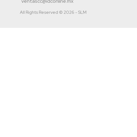
ventascc@idconline.mx
All Rights Reserved © 2026 - SLM