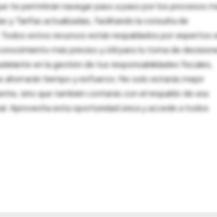
ue te permitirán navegar paso a paso por los procesos m
 y Tarifas actualizadas, facilitando la consulta de
al. Todos estos recursos están respaldados por expertos 
onocimiento más preciso y útil para tu toma de decision
adelante en la gestión de tus responsabilidades fiscales,
 te ahorrarán tiempo y esfuerzo. No solo estarás mejor
ente, sino que también contarás con el respaldo de una
nal. Aprovecha esta oportunidad única y accede a todos