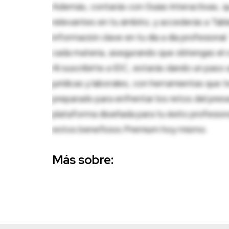
Además, contarás con Guías Interactivas, q
relevantes en tu ámbito, y accederás a Tablas
información clave en tu día a día profesion
cada materia, asegurando que obtengas el c
Al suscribirte a IDC, estarás dando un paso 
jurídicas y laborales, con herramientas que
preparado para enfrentar los retos del pres
plataforma diseñada para tu éxito profesio
estos beneficios Premium hoy mismo.
Más sobre: