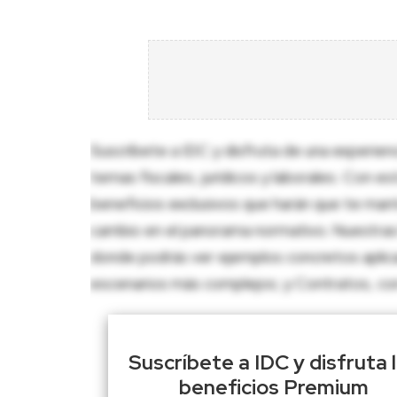
Suscríbete a IDC y disfruta de una experien
temas fiscales, jurídicos y laborales. Con e
beneficios exclusivos que harán que te man
cambio en el panorama normativo. Nuestras 
donde podrás ver ejemplos concretos aplica
escenarios más complejos; y Contratos, con p
Suscríbete a IDC y disfruta 
beneficios Premium