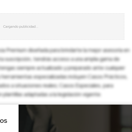
cia Premium diseñada para brindarte la mejor asesoría en
sta suscripción, tendrás acceso a una amplia gama de
tengas siempre actualizado y preparado ante cualquier
herramientas especializadas incluyen Casos Prácticos,
dos a situaciones reales; Casos Especiales, para
lantillas adaptadas a la legislación vigente.
los