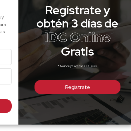
Regístrate y
s y
obtén 3 días de
ara:
IDC Online
ías
Gratis
* No incluye acceso a IDC Click
Regístrate