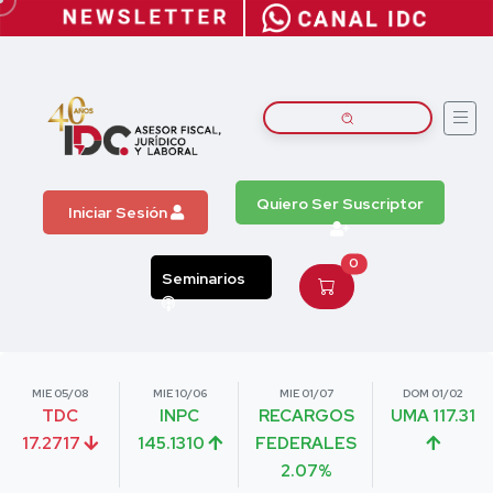
Quiero Ser Suscriptor
Iniciar Sesión
0
Seminarios
MIE 05/08
MIE 10/06
MIE 01/07
DOM 01/02
TDC
INPC
RECARGOS
UMA 117.31
17.2717
145.1310
FEDERALES
2.07%