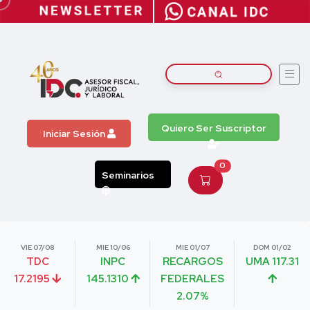
Quiero Ser Suscriptor
Iniciar Sesión
0
Seminarios
VIE 07/08
MIE 10/06
MIE 01/07
DOM 01/02
TDC
INPC
RECARGOS
UMA 117.31
17.2195
145.1310
FEDERALES
2.07%