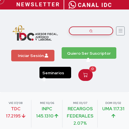
Quiero Ser Suscriptor
Iniciar Sesión
0
Seminarios
VIE 07/08
MIE 10/06
MIE 01/07
DOM 01/02
TDC
INPC
RECARGOS
UMA 117.31
17.2195
145.1310
FEDERALES
2.07%