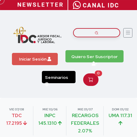
Quiero Ser Suscriptor
Iniciar Sesión
0
Seminarios
VIE 07/08
MIE 10/06
MIE 01/07
DOM 01/02
TDC
INPC
RECARGOS
UMA 117.31
17.2195
145.1310
FEDERALES
2.07%