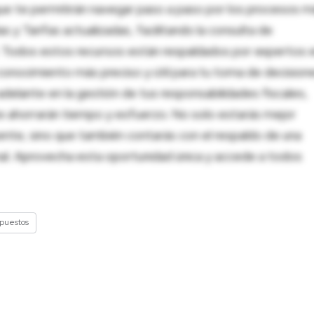
ue te permitirán navegar paso a paso por los procesos m
 y Tarifas actualizadas, facilitando la consulta de
al. Todos estos recursos están respaldados por expertos 
onocimiento más preciso y útil para tu toma de decision
adelante en la gestión de tus responsabilidades fiscales,
 te ahorrarán tiempo y esfuerzo. No solo estarás mejor
ente, sino que también contarás con el respaldo de una
nal. Aprovecha esta oportunidad única y accede a todos
puestos