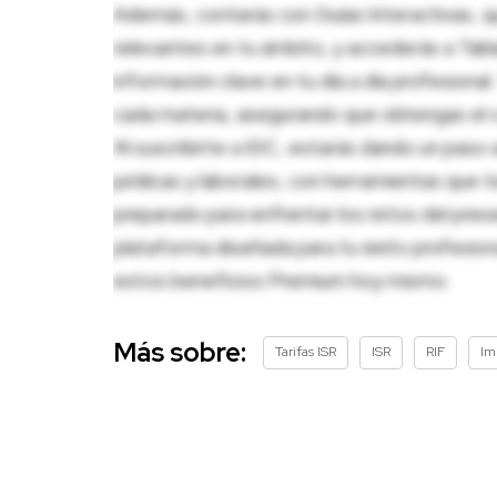
Además, contarás con Guías Interactivas, q
relevantes en tu ámbito, y accederás a Tablas
información clave en tu día a día profesion
cada materia, asegurando que obtengas el c
Al suscribirte a IDC, estarás dando un paso 
jurídicas y laborales, con herramientas que
preparado para enfrentar los retos del pres
plataforma diseñada para tu éxito profesio
estos beneficios Premium hoy mismo.
Más sobre:
Tarifas ISR
ISR
RIF
Im