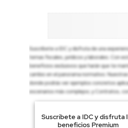
Suscríbete a IDC y disfruta de una experien
temas fiscales, jurídicos y laborales. Con e
beneficios exclusivos que harán que te man
cambio en el panorama normativo. Nuestras 
donde podrás ver ejemplos concretos aplica
escenarios más complejos; y Contratos, con p
Suscríbete a IDC y disfruta 
beneficios Premium