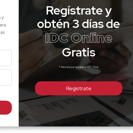
Regístrate y
s y
obtén 3 días de
ara:
IDC Online
ías
Gratis
* No incluye acceso a IDC Click
Regístrate