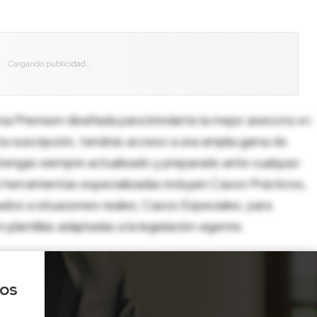
cia Premium diseñada para brindarte la mejor asesoría en
sta suscripción, tendrás acceso a una amplia gama de
tengas siempre actualizado y preparado ante cualquier
herramientas especializadas incluyen Casos Prácticos,
dos a situaciones reales; Casos Especiales, para
lantillas adaptadas a la legislación vigente.
los