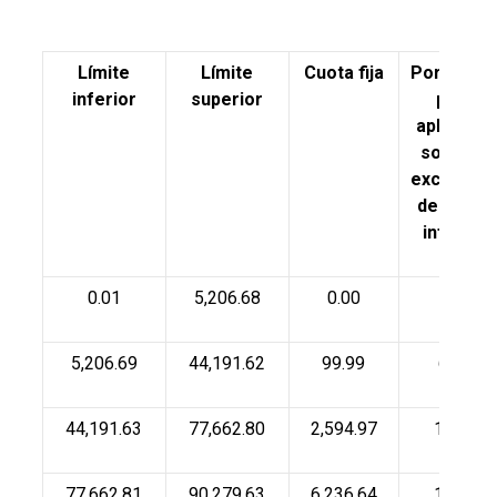
Límite
Límite
Cuota fija
Por cient
inferior
superior
para
aplicarse
sobre el
excedent
del límite
inferior
0.01
5,206.68
0.00
1.92
5,206.69
44,191.62
99.99
6.40
44,191.63
77,662.80
2,594.97
10.88
77,662.81
90,279.63
6,236.64
16.00