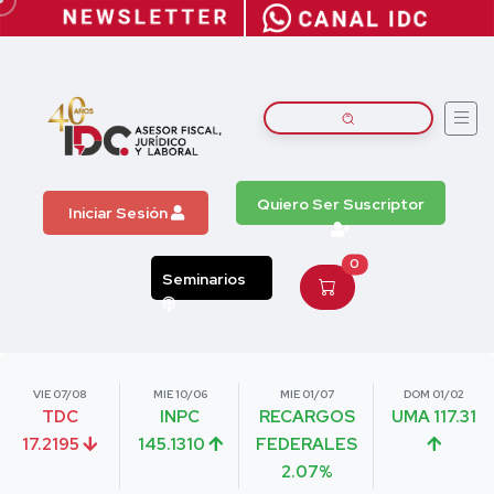
Quiero Ser Suscriptor
Iniciar Sesión
0
Seminarios
VIE 07/08
MIE 10/06
MIE 01/07
DOM 01/02
TDC
INPC
RECARGOS
UMA 117.31
17.2195
145.1310
FEDERALES
2.07%