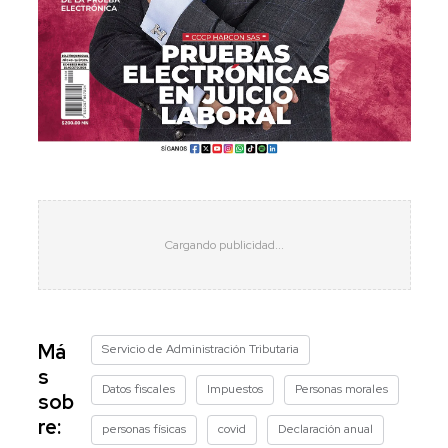
Má
Servicio de Administración Tributaria
s
Datos fiscales
Impuestos
Personas morales
sob
re:
personas físicas
covid
Declaración anual