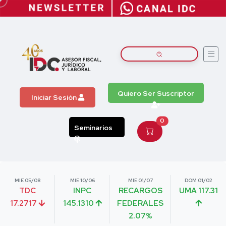
Quiero Ser Suscriptor
Iniciar Sesión
0
Seminarios
MIE 05/08
MIE 10/06
MIE 01/07
DOM 01/02
TDC
INPC
RECARGOS
UMA 117.31
17.2717
145.1310
FEDERALES
2.07%